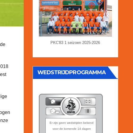
PKC'83 1 seizoen 2025-2026
 de
2018
WEDSTRIJDPROGRAMMA
est
lige
mogen
onze