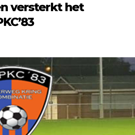
n versterkt het
PKC’83