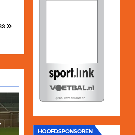
’83
HOOFDSPONSOREN