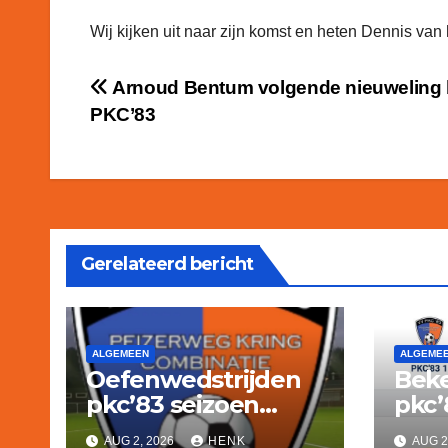
Wij kijken uit naar zijn komst en heten Dennis va
Bericht
Arnoud Bentum volgende nieuweling b
PKC’83
navigatie
Gerelateerd bericht
ALGEMEEN
ALGEME
Oefenwedstrijden
Beke
pkc’83 seizoen
pkc’
2026/2027
2026
AUG 2, 2026
HENK
AUG 2