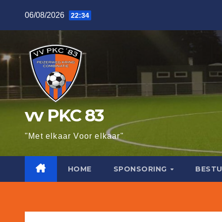
Ga
06/08/2026
22:34
naar
de
inhoud
vv PKC 83
"Met elkaar Voor elkaar"
HOME
SPONSORING
BESTU