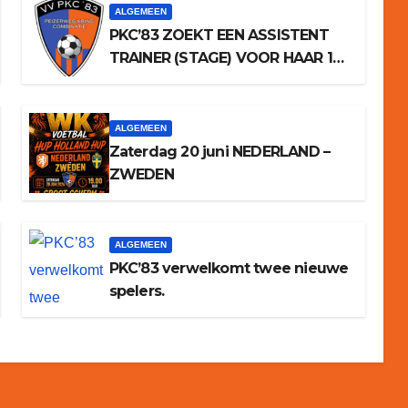
ALGEMEEN
PKC’83 ZOEKT EEN ASSISTENT
TRAINER (STAGE) VOOR HAAR 1E
ELFTAL
ALGEMEEN
Zaterdag 20 juni NEDERLAND –
ZWEDEN
ALGEMEEN
PKC’83 verwelkomt twee nieuwe
spelers.