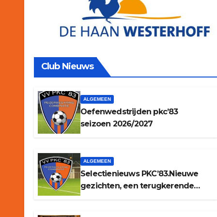
Club Nieuws
ALGEMEEN
Oefenwedstrijden pkc’83
seizoen 2026/2027
ALGEMEEN
Selectienieuws PKC’83.Nieuwe
gezichten, een terugkerende
trainer en afscheid van een
aantal oudgedienden.