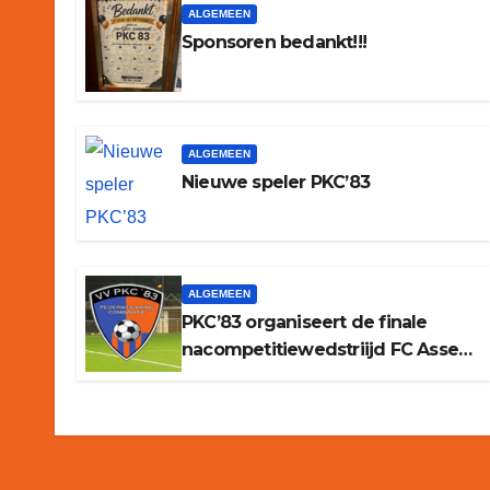
ALGEMEEN
Sponsoren bedankt!!!
ALGEMEEN
Nieuwe speler PKC’83
ALGEMEEN
PKC’83 organiseert de finale
nacompetitiewedstriijd FC Assen
2 – GV Groen Geel 2