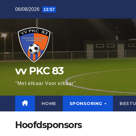
Ga
06/08/2026
13:57
naar
de
inhoud
vv PKC 83
"Met elkaar Voor elkaar"
HOME
SPONSORING
BESTU
Hoofdsponsors