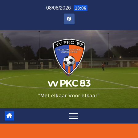
Ga
08/08/2026
13:06
naar
de
inhoud
vv PKC 83
"Met elkaar Voor elkaar"