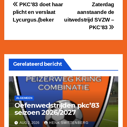
Bericht
PKC’83 doet haar
Zaterdag
plicht en verslaat
aanstaande de
navigatie
Lycurgus.(beker
uitwedstrijd SVZW –
PKC’83
Gerelateerd bericht
ALGEMEEN
Oefenwedstrijden pkc’83
seizoen 2026/2027
AUG 2, 2026
HENK SMITTENBERG