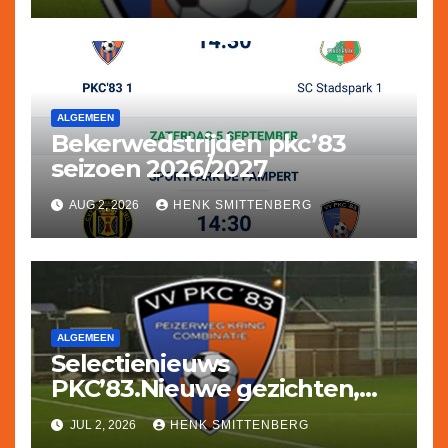
ALGEMEEN
Bekerwedstrijden pkc’83
seizoen 2026/2027
AUG 2, 2026
HENK SMITTENBERG
ALGEMEEN
Selectienieuws
PKC’83.Nieuwe gezichten,
een terugkerende trainer en
JUL 2, 2026
HENK SMITTENBERG
afscheid van een aantal