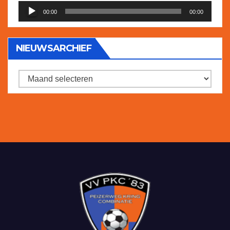
Audiospeler
00:00
00:00
NIEUWSARCHIEF
Nieuwsarchief