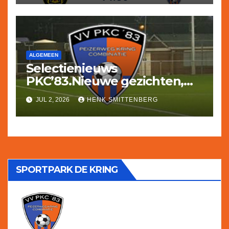
ALGEMEEN
Selectienieuws
PKC’83.Nieuwe gezichten,
een terugkerende trainer en
JUL 2, 2026
HENK SMITTENBERG
afscheid van een aantal
oudgedienden.
SPORTPARK DE KRING