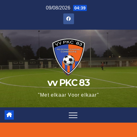
Ga
09/08/2026
04:39
naar
de
inhoud
vv PKC 83
"Met elkaar Voor elkaar"