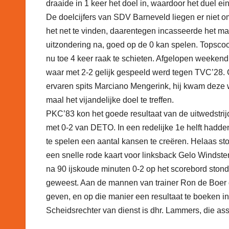
draaide in 1 keer het doel in, waardoor het duel ein
De doelcijfers van SDV Barneveld liegen er niet om
het net te vinden, daarentegen incasseerde het ma
uitzondering na, goed op de 0 kan spelen. Topscoor
nu toe 4 keer raak te schieten. Afgelopen weeken
waar met 2-2 gelijk gespeeld werd tegen TVC’28. 
ervaren spits Marciano Mengerink, hij kwam deze wi
maal het vijandelijke doel te treffen.
PKC’83 kon het goede resultaat van de uitwedstrij
met 0-2 van DETO. In een redelijke 1e helft hadden
te spelen een aantal kansen te creëren. Helaas sto
een snelle rode kaart voor linksback Gelo Windster
na 90 ijskoude minuten 0-2 op het scorebord stond
geweest. Aan de mannen van trainer Ron de Boer d
geven, en op die manier een resultaat te boeken i
Scheidsrechter van dienst is dhr. Lammers, die ass