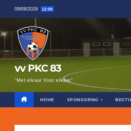
Ga
09/08/2026
12:00
naar
de
inhoud
vv PKC 83
"Met elkaar Voor elkaar"
HOME
SPONSORING
BESTU