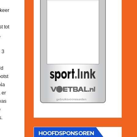
 keer
t tot
,
 3
ld
otst
 Na
 er
was
e
s.
HOOFDSPONSOREN