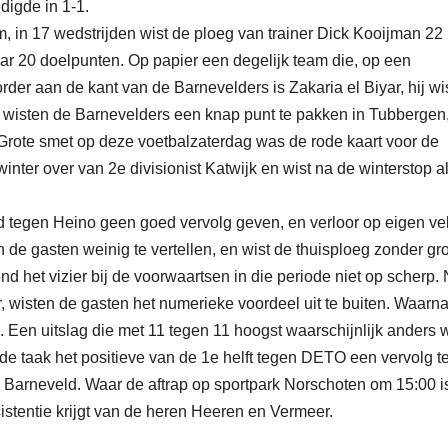
digde in 1-1.
, in 17 wedstrijden wist de ploeg van trainer Dick Kooijman 22
ar 20 doelpunten. Op papier een degelijk team die, op een
der aan de kant van de Barnevelders is Zakaria el Biyar, hij wis
d wisten de Barnevelders een knap punt te pakken in Tubbergen
Grote smet op deze voetbalzaterdag was de rode kaart voor de
nter over van 2e divisionist Katwijk en wist na de winterstop al
d tegen Heino geen goed vervolg geven, en verloor op eigen ve
 de gasten weinig te vertellen, en wist de thuisploeg zonder gro
nd het vizier bij de voorwaartsen in die periode niet op scherp.
, wisten de gasten het numerieke voordeel uit te buiten. Waarna
. Een uitslag die met 11 tegen 11 hoogst waarschijnlijk anders 
e taak het positieve van de 1e helft tegen DETO een vervolg t
n Barneveld. Waar de aftrap op sportpark Norschoten om 15:00 i
istentie krijgt van de heren Heeren en Vermeer.