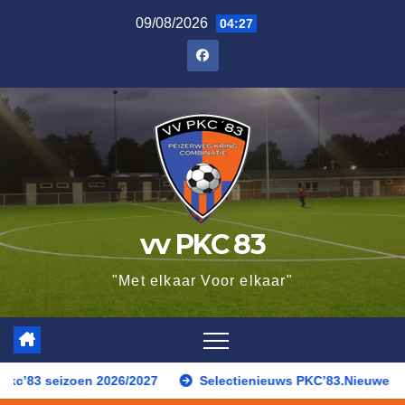
Ga
09/08/2026
04:27
naar
de
inhoud
vv PKC 83
"Met elkaar Voor elkaar"
026/2027
Selectienieuws PKC’83.Nieuwe gezichten, een teru