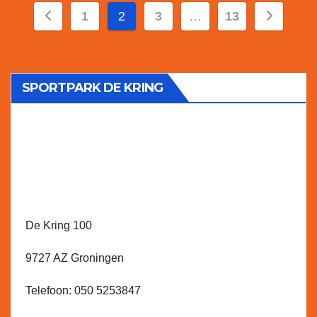
Berichtnavigatie
1
2
3
…
13
SPORTPARK DE KRING
De Kring 100
9727 AZ Groningen
Telefoon: 050 5253847